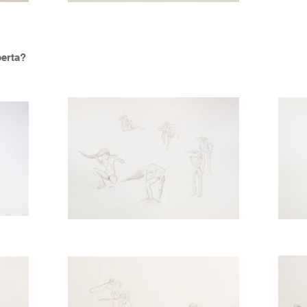
berta?