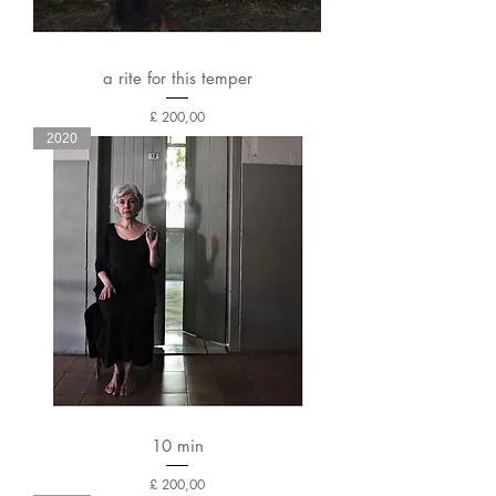
a rite for this temper
Preço
£ 200,00
2020
10 min
Preço
£ 200,00