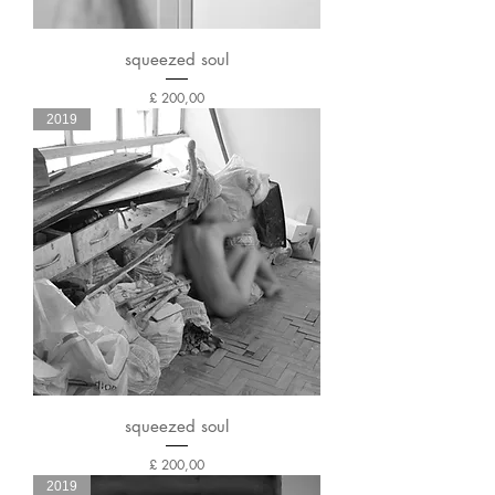
squeezed soul
Preço
£ 200,00
2019
squeezed soul
Preço
£ 200,00
2019