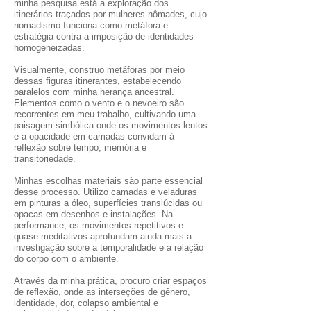
minha pesquisa está a exploração dos
itinerários traçados por mulheres nômades, cujo
nomadismo funciona como metáfora e
estratégia contra a imposição de identidades
homogeneizadas.
Visualmente, construo metáforas por meio
dessas figuras itinerantes, estabelecendo
paralelos com minha herança ancestral.
Elementos como o vento e o nevoeiro são
recorrentes em meu trabalho, cultivando uma
paisagem simbólica onde os movimentos lentos
e a opacidade em camadas convidam à
reflexão sobre tempo, memória e
transitoriedade.
Minhas escolhas materiais são parte essencial
desse processo. Utilizo camadas e veladuras
em pinturas a óleo, superfícies translúcidas ou
opacas em desenhos e instalações. Na
performance, os movimentos repetitivos e
quase meditativos aprofundam ainda mais a
investigação sobre a temporalidade e a relação
do corpo com o ambiente.
Através da minha prática, procuro criar espaços
de reflexão, onde as interseções de gênero,
identidade, dor, colapso ambiental e