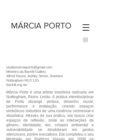
MÁRCIA PORTO
studiomarciaporto@gmail.com
Membro da Backlit Gallery
Alfred House, Ashley Street, Sneinton
Nottingham NG3 1JG
backlit.org.uk/
Márcia Porto é uma artista brasileira radicada em
Nottingham, Reino Unido. A prática interdisciplinar
de Porto abrange pintura, desenho mural,
performance e instalação, criando espaços
simbólicos imbuídos de uma essência cerimonial e
ritualística. Através de sua prática, ela busca criar
espaços de reflexão, onde as interseções de
gênero, identidade, dor, colapso ambiental e
vulnerabilidade se desdobram em gestos
silenciosos, porém evocativos. Ela completou o seu
Mestrado em Poéticas Visuais em 2008 na